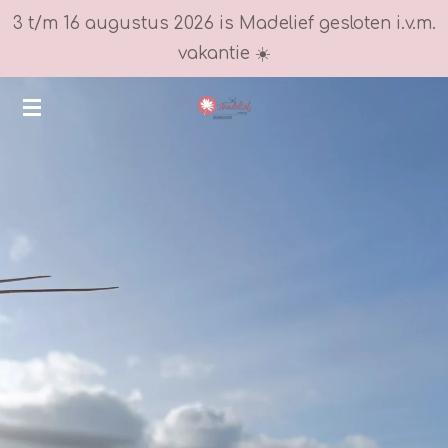
3 t/m 16 augustus 2026 is Madelief gesloten i.v.m.
Ga
vakantie ☀️
direct
naar
de
hoofdinhoud