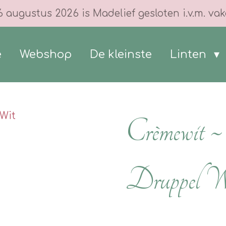
6 augustus 2026 is Madelief gesloten i.v.m. vak
e
Webshop
De kleinste
Linten
Crèmewit 
Druppel W