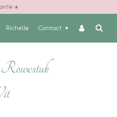
antie ☀️
Richelle
Contact
~ Rouwstuk
it