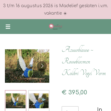
3 t/m 16 augustus 2026 is Madelief gesloten i.v.m.
Ga
vakantie ☀️
direct
naar
de
hoofdinhoud
Azuurblauw ~
Rouwbloemen
Kolibri Vogel Vorm
€ 395,00
In