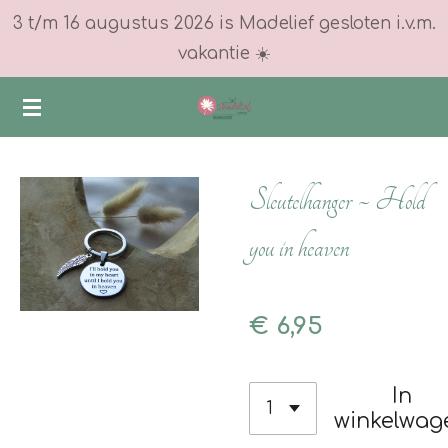
3 t/m 16 augustus 2026 is Madelief gesloten i.v.m.
Ga
vakantie ☀️
direct
naar
de
hoofdinhoud
Sleutelhanger ~ Hold
you in heaven
€ 6,95
In
winkelwag