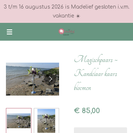
3 t/m 16 augustus 2026 is Madelief gesloten i.v.m.
Ga
vakantie ☀️
direct
naar
de
hoofdinhoud
Magischpaars ~
Kandelaar kaars
bloemen
€ 85,00