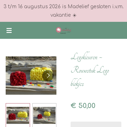
3 t/m 16 augustus 2026 is Madelief gesloten i.v.m.
Ga
vakantie ☀️
direct
naar
de
hoofdinhoud
Legokleuren ~
Rouwstuk Lego
blokjes
€ 50,00