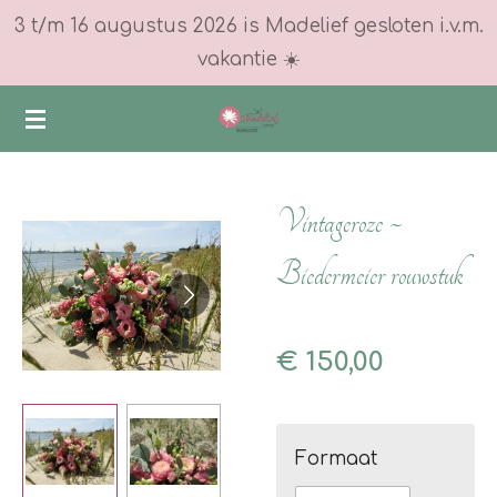
3 t/m 16 augustus 2026 is Madelief gesloten i.v.m.
Ga
vakantie ☀️
direct
naar
de
hoofdinhoud
Vintageroze ~
Biedermeier rouwstuk
€ 150,00
Formaat