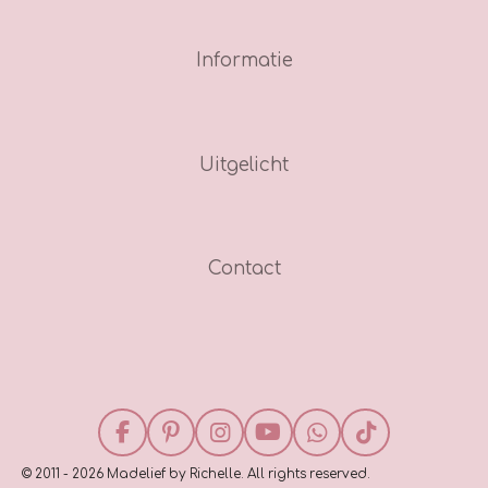
Informatie
Uitgelicht
Contact
F
P
I
Y
W
T
a
i
n
o
h
i
© 2011 - 2026 Madelief by Richelle. All rights reserved.
c
n
s
u
a
k