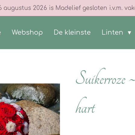
6 augustus 2026 is Madelief gesloten i.v.m. vak
e
Webshop
De kleinste
Linten
Suikerroze 
hart