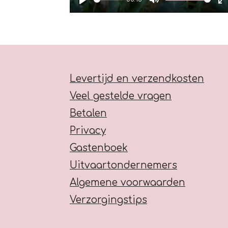
P
M
l
u
a
t
t
y
e
e
r
Levertijd en verzendkosten
f
Veel gestelde vragen
Betalen
l
Privacy
l
Gastenboek
s
Uitvaartondernemers
c
Algemene voorwaarden
r
Verzorgingstips
e
e