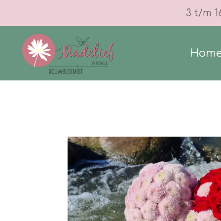
Ga
3 t/m 1
direct
naar
Hom
de
hoofdinhoud