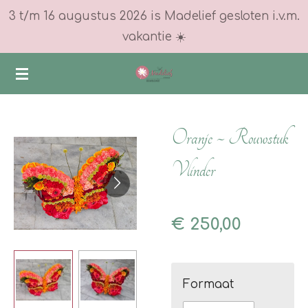
3 t/m 16 augustus 2026 is Madelief gesloten i.v.m.
Ga
vakantie ☀️
direct
naar
de
hoofdinhoud
Oranje ~ Rouwstuk
Vlinder
€ 250,00
Formaat