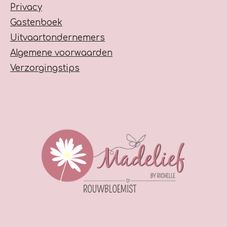
e
Privacy
n
Gastenboek
Uitvaartondernemers
Algemene voorwaarden
Verzorgingstips