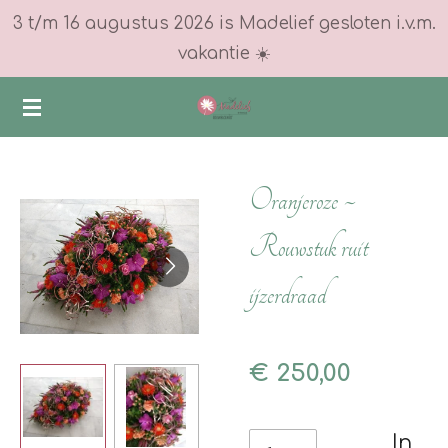
3 t/m 16 augustus 2026 is Madelief gesloten i.v.m.
Ga
vakantie ☀️
direct
naar
de
hoofdinhoud
Oranjeroze ~
Rouwstuk ruit
ijzerdraad
€ 250,00
In