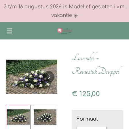
3 t/m 16 augustus 2026 is Madelief gesloten i.v.m.
Ga
vakantie ☀️
direct
naar
de
hoofdinhoud
Lavendel ~
Rouwstuk Druppel
€ 125,00
Formaat