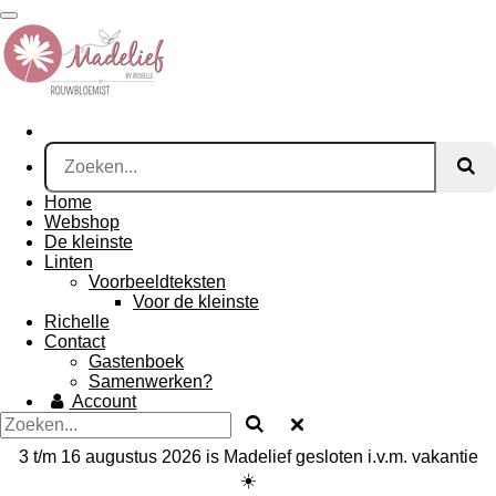
Ga
direct
naar
de
hoofdinhoud
Home
Webshop
De kleinste
Linten
Voorbeeldteksten
Voor de kleinste
Richelle
Contact
Gastenboek
Samenwerken?
Account
3 t/m 16 augustus 2026 is Madelief gesloten i.v.m. vakantie
☀️