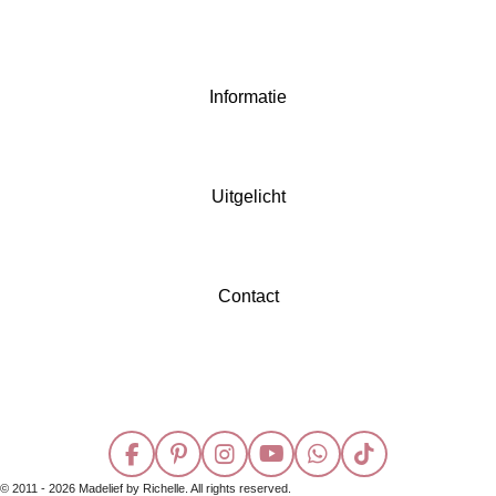
Informatie
Uitgelicht
Contact
F
P
I
Y
W
T
a
i
n
o
h
i
© 2011 - 2026 Madelief by Richelle. All rights reserved.