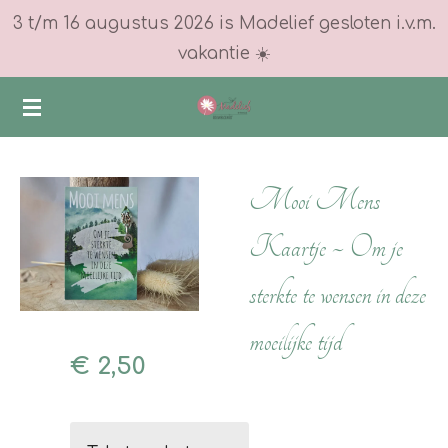
3 t/m 16 augustus 2026 is Madelief gesloten i.v.m.
Ga
vakantie ☀️
direct
naar
de
hoofdinhoud
Mooi Mens
Kaartje ~ Om je
sterkte te wensen in deze
moeilijke tijd
€ 2,50