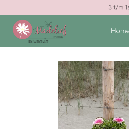
Ga
3 t/m 1
direct
naar
Hom
de
hoofdinhoud