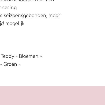
innering
's seizoensgebonden, maar
ijd mogelijk
 Teddy ~ Bloemen ~
~ Groen ~