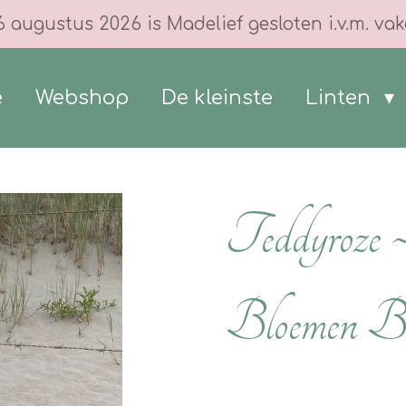
6 augustus 2026 is Madelief gesloten i.v.m. vak
e
Webshop
De kleinste
Linten
Teddyroze
Bloemen B