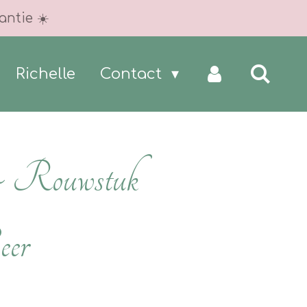
antie ☀️
Richelle
Contact
 ~ Rouwstuk
eer