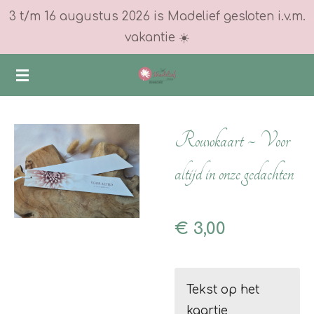
3 t/m 16 augustus 2026 is Madelief gesloten i.v.m.
Ga
vakantie ☀️
direct
naar
de
hoofdinhoud
Rouwkaart ~ Voor
altijd in onze gedachten
€ 3,00
Tekst op het
kaartje