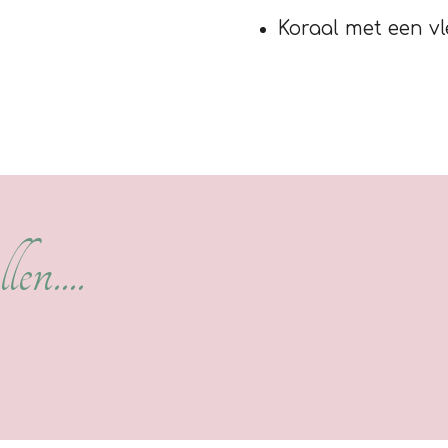
Koraal met een vl
len....