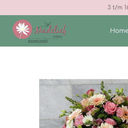
Ga
3 t/m 1
direct
naar
Hom
de
hoofdinhoud