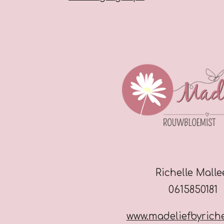
Richelle Mall
0615850181
www.madeliefbyriche