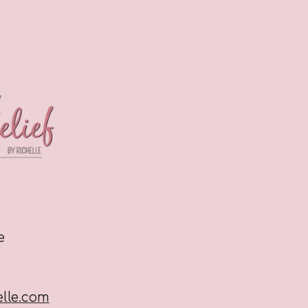
ee
lle.com