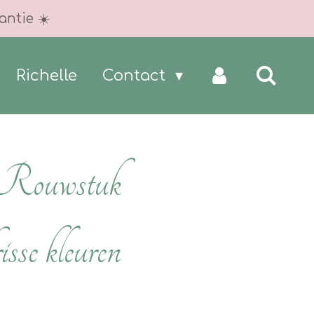
antie ☀️
Richelle
Contact
Rouwstuk
risse kleuren