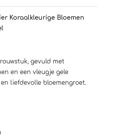
er Koraalkleurige Bloemen
el
 rouwstuk, gevuld met
men en een vleugje gele
 en liefdevolle bloemengroet.
m