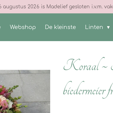
6 augustus 2026 is Madelief gesloten i.v.m. vak
e
Webshop
De kleinste
Linten
Koraal ~ 
biedermeier f