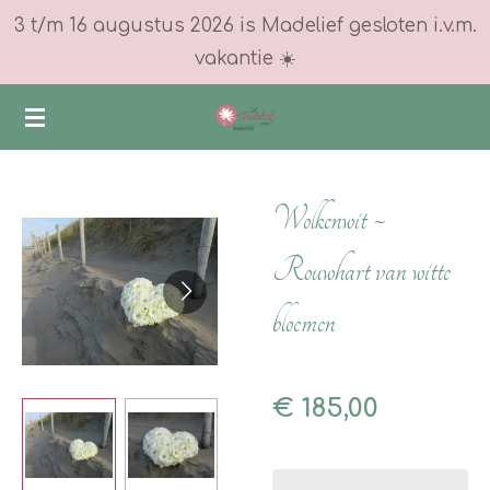
3 t/m 16 augustus 2026 is Madelief gesloten i.v.m.
Ga
vakantie ☀️
direct
naar
de
hoofdinhoud
Wolkenwit ~
Rouwhart van witte
bloemen
€ 185,00