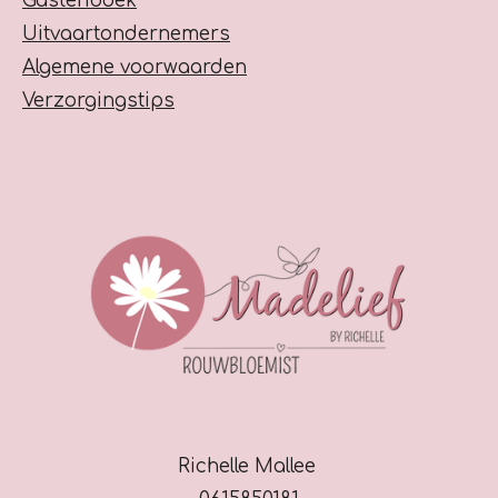
Gastenboek
n
e
Uitvaartondernemers
s
e
Algemene voorwaarden
n
Verzorgingstips
Richelle Mallee